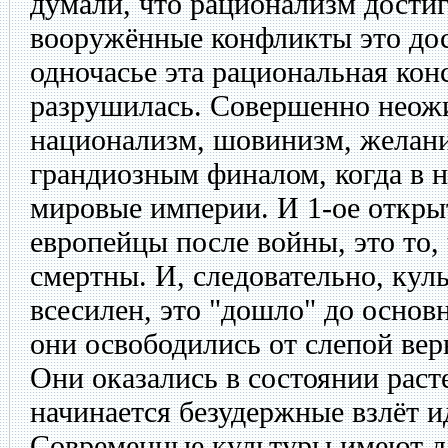
думали, что рационализм достиг 
вооружённые конфликты это дос
одночасье эта рациональная кон
разрушилась. Совершенно неож
национализм, шовинизм, желани
грандиозным финалом, когда в 
мировые империи. И 1-ое открыт
европейцы после войны, это то,
смертны. И, следовательно, куль
всесилен, это "дошло" до основ
они освободились от слепой вер
Они оказались в состоянии раст
начинается безудержные взлёт и
Современные культуры имеют да