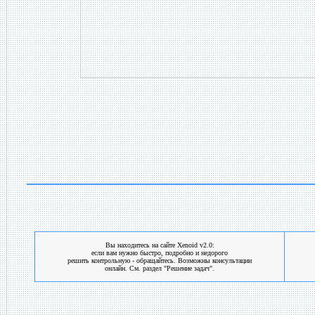
Вы находитесь на сайте Xenoid v2.0:
если вам нужно быстро, подробно и недорого
решить контрольную - обращайтесь. Возможны консультации
онлайн. См. раздел "Решение задач".