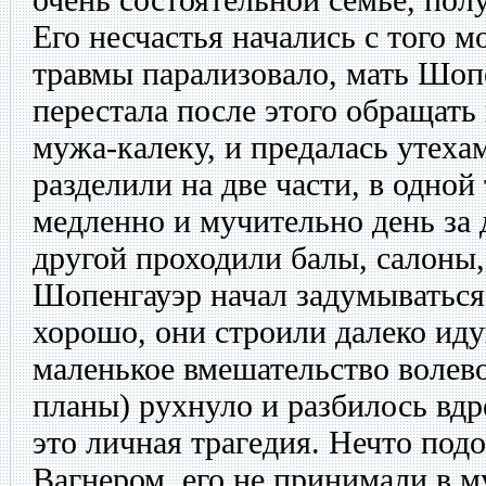
Его несчастья начались с того м
травмы парализовало, мать Шоп
перестала после этого обращать
мужа-калеку, и предалась утеха
разделили на две части, в одной
медленно и мучительно день за 
другой проходили балы, салоны, 
Шопенгауэр начал задумываться 
хорошо, они строили далеко ид
маленькое вмешательство волево
планы) рухнуло и разбилось вдр
это личная трагедия. Нечто под
Вагнером, его не принимали в м