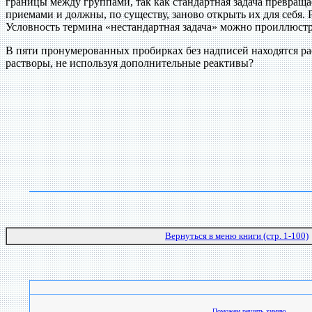
границы между группами, так как стандартная задача превращ
приемами и должны, по существу, заново открыть их для себя.
Условность термина «нестандартная задача» можно проиллюст
В пяти пронумерованных пробирках без надписей находятся рас
растворы, не используя дополнительные реактивы?
Вернуться в меню книги (стр. 1-100)
Поможем решить химию